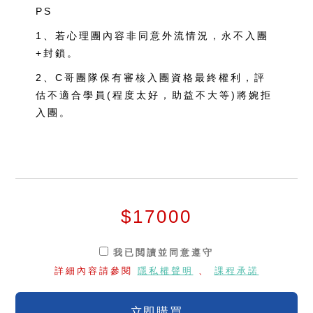
PS
1、若心理團內容非同意外流情況，永不入團
+封鎖。
2、C哥團隊保有審核入團資格最終權利，評
估不適合學員(程度太好，助益不大等)將婉拒
入團。
$17000
我已閲讀並同意遵守
詳細內容請參閱
隱私權聲明
、
課程承諾
立即購買