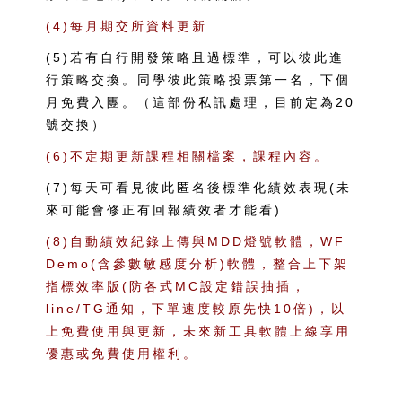
(4)每月期交所資料更新
(5)若有自行開發策略且過標準，可以彼此進
行策略交換。同學彼此策略投票第一名，下個
月免費入團。（這部份私訊處理，目前定為20
號交換）
(6)不定期更新課程相關檔案，課程內容。
(7)每天可看見彼此匿名後標準化績效表現(未
來可能會修正有回報績效者才能看)
(8)自動績效紀錄上傳與MDD燈號軟體，WF
Demo(含參數敏感度分析)軟體，整合上下架
指標效率版(防各式MC設定錯誤抽插，
line/TG通知，下單速度較原先快10倍)，以
上免費使用與更新，未來新工具軟體上線享用
優惠或免費使用權利。