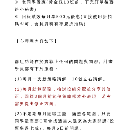
※ 老同學優惠(黃金龜10班前，下完訂單後聯
絡小秘書)
※ 回報績效每月享500元優惠(直接使用折扣
碼即可，會員資料有專屬折扣碼)
【心理團內容如下】
群組功能在於實戰上任何的問題與閒聊。計畫
學員都有下列服務：
(1)每月一支新策略講解，10號左右講解。
(2)每月結算閒聊，檢討投組分配並分享其修
正，回顧3個月前範例策略樣本外表現，若有
需要提出修正方向。
(3)不定期每月閒聊主題，涵蓋各範圍，只要
同學最高票C哥會找適當人選來為大家開講(投
票率過七成)，每月5日前開講。