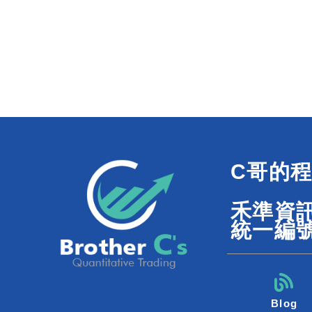
C哥的
禾準資
統一編號
Blog