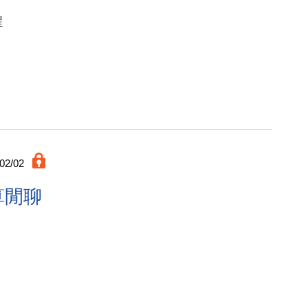
醒
02/02
算閒聊