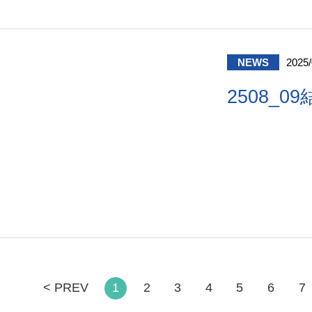
NEWS
2025/
2508_0
< PREV
1
2
3
4
5
6
7