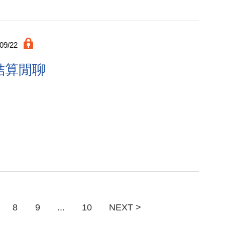
09/22
9結算閒聊
8
9
...
10
NEXT >