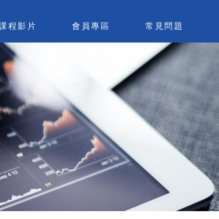
課程影片
會員專區
常見問題
易觀念與基礎
略寶庫(學員區)
月閒聊(學員區)
上基礎班(學員區)
算閒聊檢討