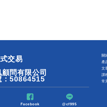
關
程式交易
產
文
訊顧問有限公司
課
：50864515
常
Facebook
@cf995