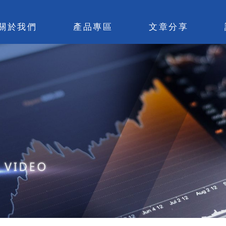
關於我們
產品專區
文章分享
量化課程
公益專區
交
量化Shaw哥
C哥的每日碎碎唸
策
工具軟體
交易實作
每
策略寶庫
心得分享
線
IDC機房出租
工具資料區
結
心理團服務(限學員)
選擇權園地