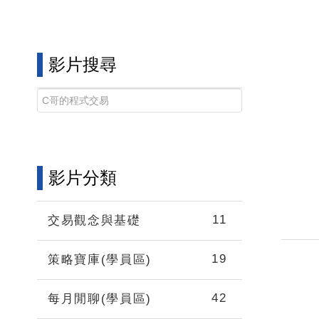
影片搜尋
影片分類
11
交易觀念與基礎
19
策略寶庫(學員區)
42
每月閒聊(學員區)