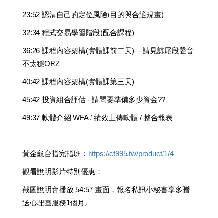
23:52 認清自己的定位風險(目的與合適規畫)
32:34 程式交易學習階段(配合課程)
36:26 課程內容架構(實體課前二天) - 請見諒尾段聲音
不太穩ORZ
40:42 課程內容架構(實體課第三天)
45:42 投資組合評估 - 請問要準備多少資金??
49:37 軟體介紹 WFA / 績效上傳軟體 / 整合報表
黃金龜台指完指班：
https://cf995.tw/product/1/4
觀看說明影片特別優惠：
截圖說明會播放 54:57 畫面，報名私訊小秘書享多贈
送心理團服務1個月。