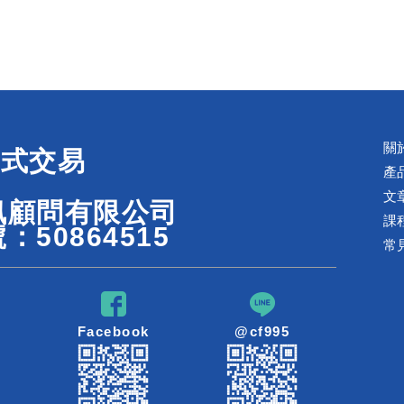
關
程式交易
產
文
訊顧問有限公司
課
：50864515
常
Facebook
@cf995