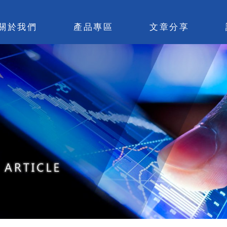
關於我們
產品專區
文章分享
量化課程
公益專區
交
量化Shaw哥
C哥的每日碎碎唸
策
工具軟體
交易實作
每
策略寶庫
心得分享
線
IDC機房出租
工具資料區
結
心理團服務(限學員)
選擇權園地