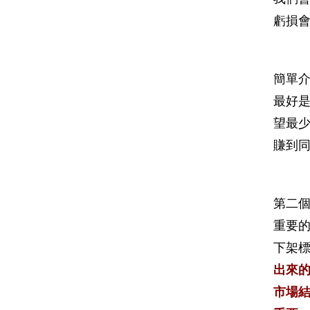
虧損
簡單介
最好
望最少
賺到
第二
重要的
下架標
出來
市場結