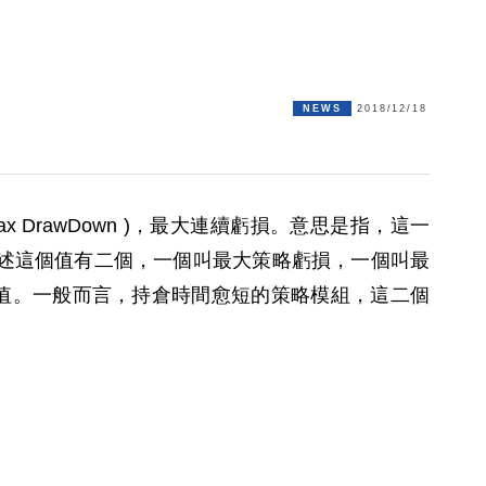
NEWS
2018/12/18
x DrawDown )，最大連續虧損。意思是指，這一
表裡描述這個值有二個，一個叫最大策略虧損，一個叫最
值。一般而言，持倉時間愈短的策略模組，這二個