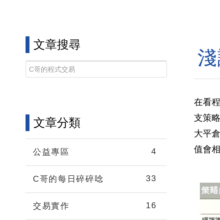
文章搜尋
淺
在看程
支策略
文章分類
大平
值會
4
公益專區
33
C哥的每日碎碎唸
16
交易實作