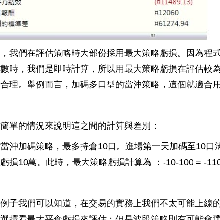
上，我們在評估策略時大部份採用最大策略虧損。因為程
益數時，我們是即時計算，所以用最大策略虧損在評估較
為合理。舉例而言，加碼多口型的當沖策略，這個就適合
個簡單的情況來說明這之間的計算與差別：
當沖加碼策略，最多持倉10口。進場第一天加碼至10口
虧損10萬。此時，最大策略虧損計算為 ：-10-100 = -
例子我們可以知道，在交易的實務上我們不太可能上線的
會選擇看最大平倉虧損來評估；但是波段策略則有可能會