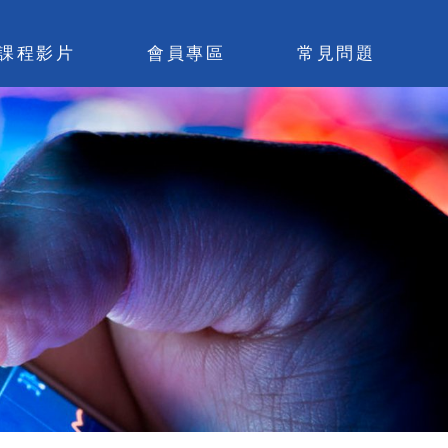
課程影片
會員專區
常見問題
易觀念與基礎
略寶庫(學員區)
月閒聊(學員區)
上基礎班(學員區)
算閒聊檢討