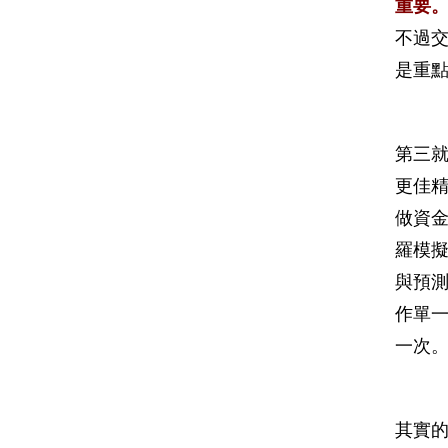
重要
不過交
是重
第三就
更佳精
做資金
羅模擬
與預測
作單一
一次
其實的