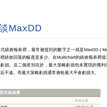
談MaxDD
式績效報表裡，最常被提到的數字之一就是MaxDD ( Ma
裡績效回落的幅度是多少。在Multichart的績效報
倉虧損。這二個差別在於，最大策略虧損包未實現的獲利
相近不遠。而最大策略虧損通常會較最大平倉虧損大。