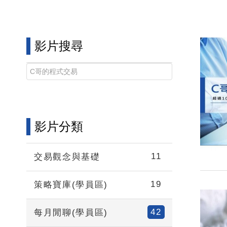
影片搜尋
影片分類
11
交易觀念與基礎
19
策略寶庫(學員區)
42
每月閒聊(學員區)