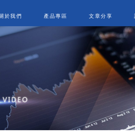
關於我們
產品專區
文章分享
量化課程
公益專區
交
量化Shaw哥
C哥的每日碎碎唸
策
工具軟體
交易實作
每
策略寶庫
心得分享
線
IDC機房出租
工具資料區
結
心理團服務(限學員)
選擇權園地