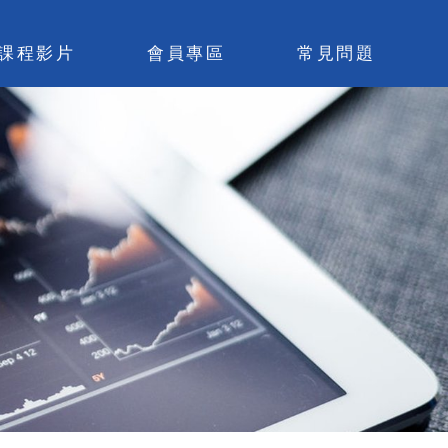
課程影片
會員專區
常見問題
易觀念與基礎
略寶庫(學員區)
月閒聊(學員區)
上基礎班(學員區)
算閒聊檢討