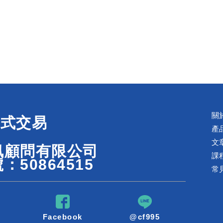
關
程式交易
產
文
訊顧問有限公司
課
：50864515
常
Facebook
@cf995