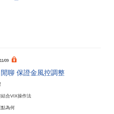
11/09
10月閒聊 保證金風控調整
習
結合VIX操作法
重點為何