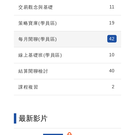
11
交易觀念與基礎
19
策略寶庫(學員區)
42
每月閒聊(學員區)
10
線上基礎班(學員區)
40
結算閒聊檢討
2
課程複習
最新影片